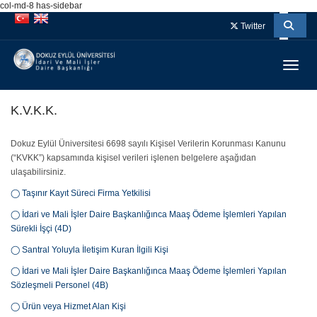
col-md-8 has-sidebar
İçeriğe
Navigasyona
atla
atla
Twitter
Menüy
K.V.K.K.
Dokuz Eylül Üniversitesi 6698 sayılı Kişisel Verilerin Korunması Kanunu
(“KVKK”) kapsamında kişisel verileri işlenen belgelere aşağıdan
ulaşabilirsiniz.
◯ Taşınır Kayıt Süreci Firma Yetkilisi
◯ İdari ve Mali İşler Daire Başkanlığınca Maaş Ödeme İşlemleri Yapılan
Sürekli İşçi (4D)
◯ Santral Yoluyla İletişim Kuran İlgili Kişi
◯ İdari ve Mali İşler Daire Başkanlığınca Maaş Ödeme İşlemleri Yapılan
Sözleşmeli Personel (4B)
◯ Ürün veya Hizmet Alan Kişi